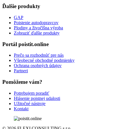
Ďalšie produkty
GAP
Poistenie autodopravcov
Plodiny a živočíšna výroba
Zobraziť ďalšie produkty
Portál poistit.online
Prečo sa rozhodnúť pre nás
Všeobecné obchodné podmienky
Ochrana osobných údajov
Partneri
Pomôžeme vám?
Potrebujem poradiť
Hlásenie poistnej udalosti
Užitočné nástroje
Kontakt
© 2026 FLEXI CONSULTING s.r.o.