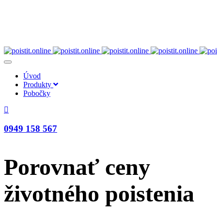
Toggle
navigation
Úvod
Produkty
Pobočky
0949 158 567
Porovnať ceny
životného poistenia