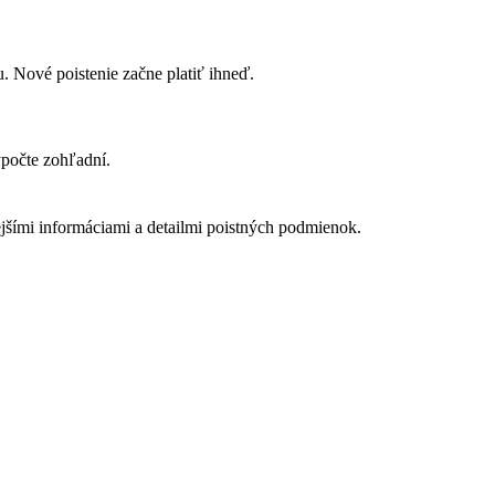
. Nové poistenie začne platiť ihneď.
počte zohľadní.
jšími informáciami a detailmi poistných podmienok.