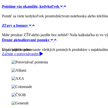
Poistíme vás okamžite, kedykoľvek
Poistiť sa viete kedykoľvek prostredníctvom notebooku alebo telefónu
Zľavy a bonusy
Máte preukaz ZŤP alebo jazdíte bez nehôd? Naša kalkulačka to vo vý
Denne aktualizované ponuky
U nás nájdete porovnanie všetkých poistných produktov s najaktuálne
https://
poistit.online
Začnite s porovnávaním