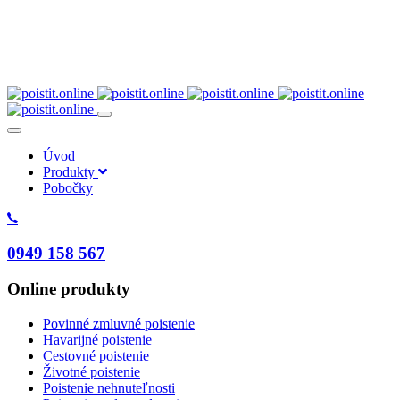
Toggle
navigation
Toggle
navigation
Úvod
Produkty
Pobočky
0949 158 567
Online produkty
Povinné zmluvné poistenie
Havarijné poistenie
Cestovné poistenie
Životné poistenie
Poistenie nehnuteľnosti