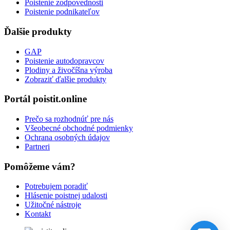
Poistenie zodpovednosti
Poistenie podnikateľov
Ďalšie produkty
GAP
Poistenie autodopravcov
Plodiny a živočíšna výroba
Zobraziť ďalšie produkty
Portál poistit.online
Prečo sa rozhodnúť pre nás
Všeobecné obchodné podmienky
Ochrana osobných údajov
Partneri
Pomôžeme vám?
Potrebujem poradiť
Hlásenie poistnej udalosti
Užitočné nástroje
Kontakt